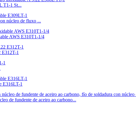
L T1-1 St...
n núcleo de fluxo ...
xidable AWS E310T1-1/4
22 E312T-1
1
ble E316LT-1
leo de fundente de aceiro ao carbono...