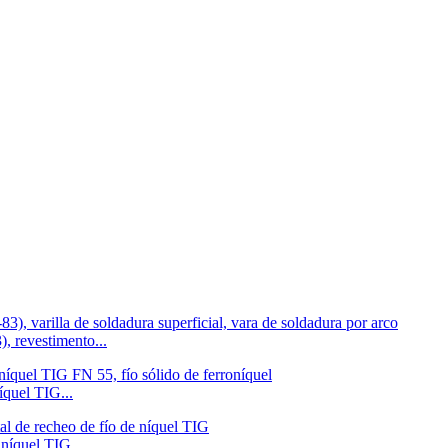
, revestimento...
íquel TIG...
níquel TIG...