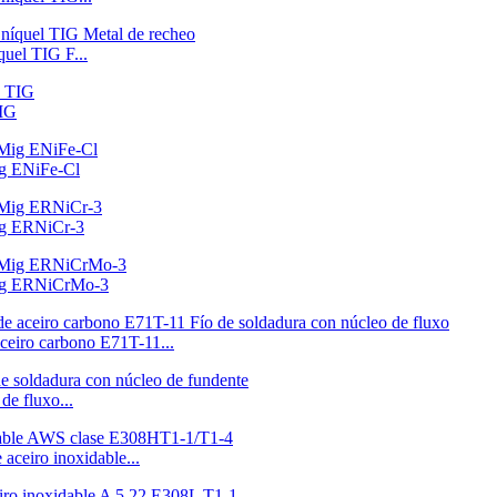
quel TIG F...
TIG
ig ENiFe-Cl
Mig ERNiCr-3
 Mig ERNiCrMo-3
aceiro carbono E71T-11...
 fluxo...
ceiro inoxidable...