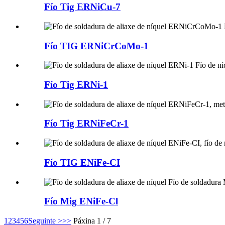
Fío Tig ERNiCu-7
Fío TIG ERNiCrCoMo-1
Fío Tig ERNi-1
Fío Tig ERNiFeCr-1
Fío TIG ENiFe-CI
Fío Mig ENiFe-Cl
1
2
3
4
5
6
Seguinte >
>>
Páxina 1 / 7